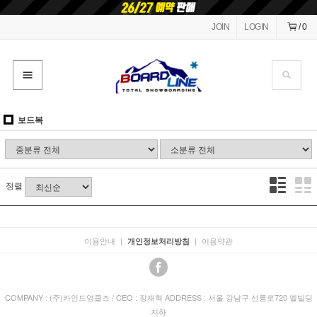
JOIN
LOGIN
/
0
보드복
정렬
이용안내
|
|
이용약관
개인정보처리방침
COMPANY : (주)카인드엉클즈 / CEO : 장재혁 ADDRESS : 서울 강남구 선릉로720 엘빌딩
지하