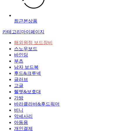
최근본상품
카테고리
마이페이지
해외원정 보드장비
스노우보드
바인딩
부츠
남자 보드복
후드&크루넥
글러브
고글
헬멧&보호대
가방
바라클라바&후드워머
비니
악세사리
아동용
개인결제