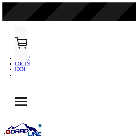
/
LOGIN
JOIN