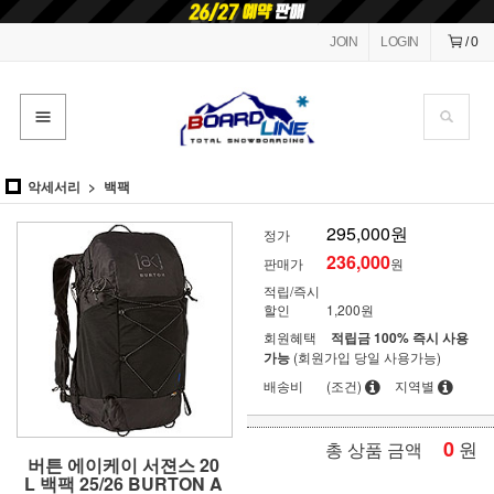
JOIN
LOGIN
/
0
악세서리
백팩
295,000원
정가
236,000
판매가
원
적립/즉시
할인
1,200원
회원혜택
적립금 100% 즉시 사용
가능
(회원가입 당일 사용가능)
배송비
(조건)
지역별
0
원
총 상품 금액
버튼 에이케이 서젼스 20
L 백팩 25/26 BURTON A