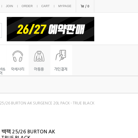
JOIN
ORDER
CART
MYPAGE
0
/26 BURTON AK SURGENCE 20L PACK - TRUE BLACK
백팩 25/26 BURTON AK
 TRUE BLACK