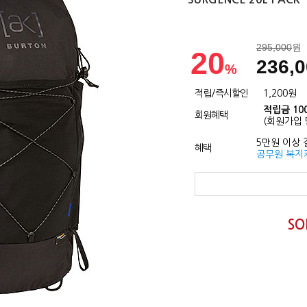
295,000
원
20
236,
%
적립/즉시할인
1,200원
적립금 10
회원혜택
(회원가입 
5만원 이상 
혜택
공무원 복지
SO